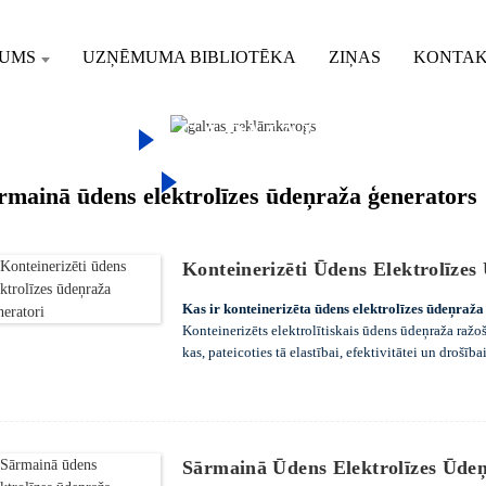
MUMS
UZŅĒMUMA BIBLIOTĒKA
ZIŅAS
KONTAK
ODUKTI
SĀRMAINĀ ŪDENS
ERATORS
SĀRMAINĀ ŪDEN
rmainā ūdens elektrolīzes ūdeņraža ģenerators
ŪDEŅRAŽA ĢENERATORS
Konteinerizēti Ūdens Elektrolīzes
Kas ir konteinerizēta ūdens elektrolīzes ūdeņraža
Konteinerizēts elektrolītiskais ūdens ūdeņraža ražo
kas, pateicoties tā elastībai, efektivitātei un drošī
Sārmainā Ūdens Elektrolīzes Ūde