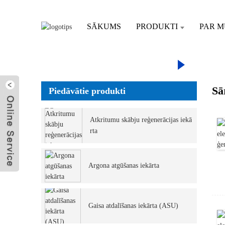
SĀKUMS
PRODUKTI
PAR 
SĀKUMS
PR
ŪDEŅRAŽA ĢEN
Sā
Piedāvātie produkti
Sūtīt e-pastu
Atkritumu skābju reģenerācijas iekā
rta
Argona atgūšanas iekārta
Gaisa atdalīšanas iekārta (ASU)