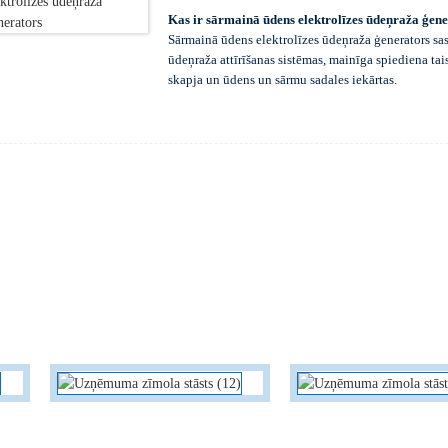
Kas ir sārmainā ūdens elektrolīzes ūdeņraža ģen
Sārmainā ūdens elektrolīzes ūdeņraža ģenerators sas
ūdeņraža attīrīšanas sistēmas, mainīga spiediena ta
skapja un ūdens un sārmu sadales iekārtas.
Iekārta darbojas pēc šāda principa: izmantojot 30% 
elektrolizatorā esošajam katodam un anodam sadalīt 
no elektrolizatora. Elektrolīts vispirms tiek atdalīt
gāzes attīrīšanas sistēmā tiek pakļautas deoksidāci
tīrību.