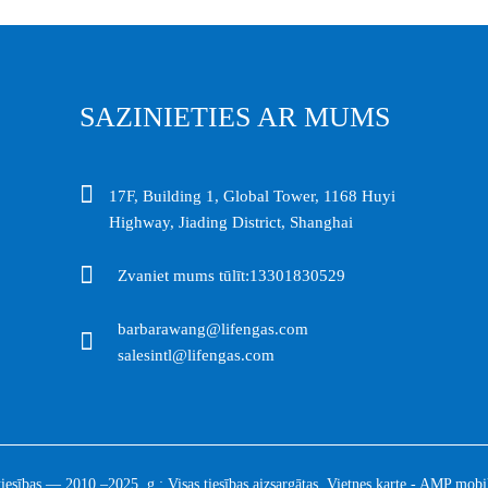
SAZINIETIES AR MUMS
17F, Building 1, Global Tower, 1168 Huyi
Highway, Jiading District, Shanghai
Zvaniet mums tūlīt:
13301830529
barbarawang@lifengas.com
salesintl@lifengas.com
iesības — 2010.–2025. g.: Visas tiesības aizsargātas.
Vietnes karte
-
AMP mobilā