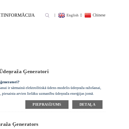
TINFORMĀCIJA
English
Chinese
 ELEKTROLĪZES
S ELEKTROLĪZES
 Ūdeņraža Ģeneratori
 ģeneratori?
šanai ir sārmainā elektrolītiskā ūdens modelis ūdeņraža ražošanai,
bai, piesaista arvien lielāku uzmanību ūdeņraža enerģijas jomā.
PIEPRASĪJUMS
DETAĻA
ņraža Ģenerators