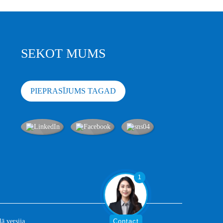
SEKOT MUMS
PIEPRASĪJUMS TAGAD
1
Contact
 versija