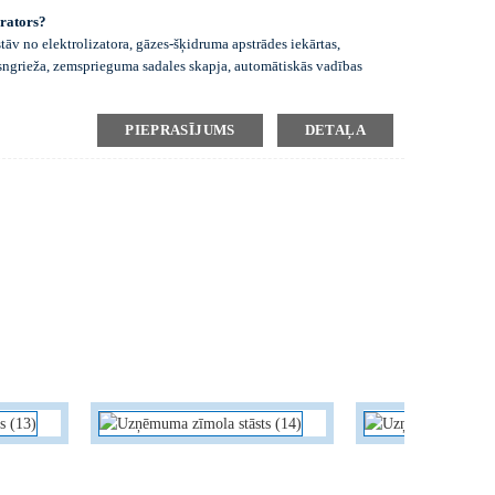
erators?
tāv no elektrolizatora, gāzes-šķidruma apstrādes iekārtas,
isngrieža, zemsprieguma sadales skapja, automātiskās vadības
kālija hidroksīda šķīdumu kā elektrolītu, līdzstrāva liek sārmainā
PIEPRASĪJUMS
DETAĻA
ūdeni ūdeņradī un skābeklī. Iegūtās gāzes un elektrolīts izplūst
s ar gravitācijas atdalīšanu gāzes-šķidruma separatorā. Pēc tam
jas un žāvēšanas procesiem, lai iegūtu ūdeņradi ar vismaz 99,999%