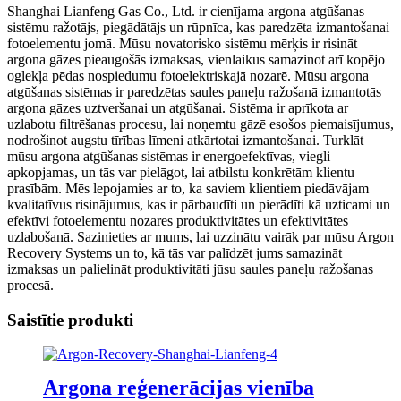
Shanghai Lianfeng Gas Co., Ltd. ir cienījama argona atgūšanas
sistēmu ražotājs, piegādātājs un rūpnīca, kas paredzēta izmantošanai
fotoelementu jomā. Mūsu novatorisko sistēmu mērķis ir risināt
argona gāzes pieaugošās izmaksas, vienlaikus samazinot arī kopējo
oglekļa pēdas nospiedumu fotoelektriskajā nozarē. Mūsu argona
atgūšanas sistēmas ir paredzētas saules paneļu ražošanā izmantotās
argona gāzes uztveršanai un atgūšanai. Sistēma ir aprīkota ar
uzlabotu filtrēšanas procesu, lai noņemtu gāzē esošos piemaisījumus,
nodrošinot augstu tīrības līmeni atkārtotai izmantošanai. Turklāt
mūsu argona atgūšanas sistēmas ir energoefektīvas, viegli
apkopjamas, un tās var pielāgot, lai atbilstu konkrētām klientu
prasībām. Mēs lepojamies ar to, ka saviem klientiem piedāvājam
kvalitatīvus risinājumus, kas ir pārbaudīti un pierādīti kā uzticami un
efektīvi fotoelementu nozares produktivitātes un efektivitātes
uzlabošanā. Sazinieties ar mums, lai uzzinātu vairāk par mūsu Argon
Recovery Systems un to, kā tās var palīdzēt jums samazināt
izmaksas un palielināt produktivitāti jūsu saules paneļu ražošanas
procesā.
Saistītie produkti
Argona reģenerācijas vienība