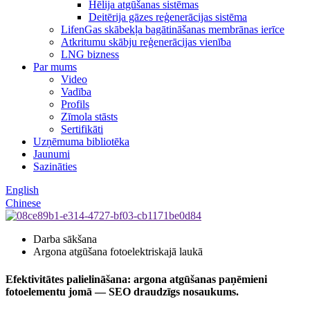
Hēlija atgūšanas sistēmas
Deitērija gāzes reģenerācijas sistēma
LifenGas skābekļa bagātināšanas membrānas ierīce
Atkritumu skābju reģenerācijas vienība
LNG bizness
Par mums
Video
Vadība
Profils
Zīmola stāsts
Sertifikāti
Uzņēmuma bibliotēka
Jaunumi
Sazināties
English
Chinese
Darba sākšana
Argona atgūšana fotoelektriskajā laukā
Efektivitātes palielināšana: argona atgūšanas paņēmieni
fotoelementu jomā — SEO draudzīgs nosaukums.