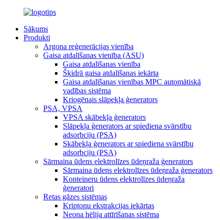
Sākums
Produkti
Argona reģenerācijas vienība
Gaisa atdalīšanas vienība (ASU)
Gaisa atdalīšanas vienība
Šķidrā gaisa atdalīšanas iekārta
Gaisa atdalīšanas vienības MPC automātiskā
vadības sistēma
Kriogēnais slāpekļa ģenerators
PSA, VPSA
VPSA skābekļa ģenerators
Slāpekļa ģenerators ar spiediena svārstību
adsorbciju (PSA)
Skābekļa ģenerators ar spiediena svārstību
adsorbciju (PSA)
Sārmaina ūdens elektrolīzes ūdeņraža ģenerators
Sārmaina ūdens elektrolīzes ūdeņraža ģenerators
Konteineru ūdens elektrolīzes ūdeņraža
ģeneratori
Retas gāzes sistēmas
Kriptonu ekstrakcijas iekārtas
Neona hēlija attīrīšanas sistēma