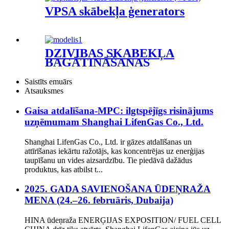
VPSA skābekļa ģenerators
DZĪVĪBAS SKĀBEKĻA
BAGĀTINĀŠANAS
MEMBRANAS
ĢENERATORS
Saistīts emuārs
Atsauksmes
Gaisa atdalīšana-MPC: ilgtspējīgs risinājums
uzņēmumam Shanghai LifenGas Co., Ltd.
Shanghai LifenGas Co., Ltd. ir gāzes atdalīšanas un
attīrīšanas iekārtu ražotājs, kas koncentrējas uz enerģijas
taupīšanu un vides aizsardzību. Tie piedāvā dažādus
produktus, kas atbilst t...
2025. GADA SAVIENOŠANA ŪDEŅRAŽA
MENA (24.–26. februāris, Dubaija)
HINA ūdeņraža ENERĢIJAS EXPOSITION/ FUEL CELL