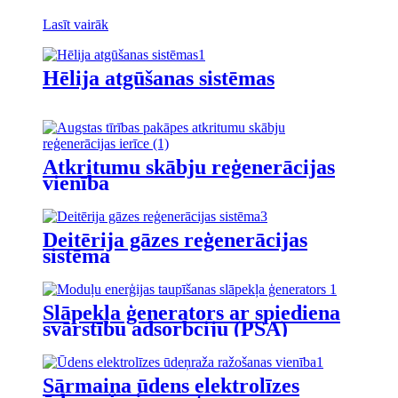
Lasīt vairāk
Hēlija atgūšanas sistēmas
Atkritumu skābju reģenerācijas
vienība
Deitērija gāzes reģenerācijas
sistēma
Slāpekļa ģenerators ar spiediena
svārstību adsorbciju (PSA)
Sārmaina ūdens elektrolīzes