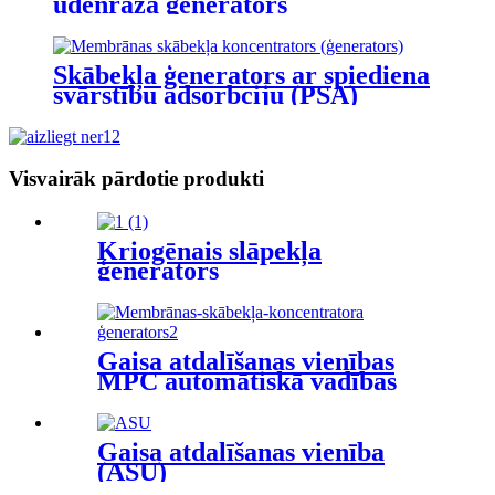
ūdeņraža ģenerators
Skābekļa ģenerators ar spiediena
svārstību adsorbciju (PSA)
Visvairāk pārdotie produkti
Kriogēnais slāpekļa
ģenerators
Gaisa atdalīšanas vienības
MPC automātiskā vadības
sistēma
Gaisa atdalīšanas vienība
(ASU)