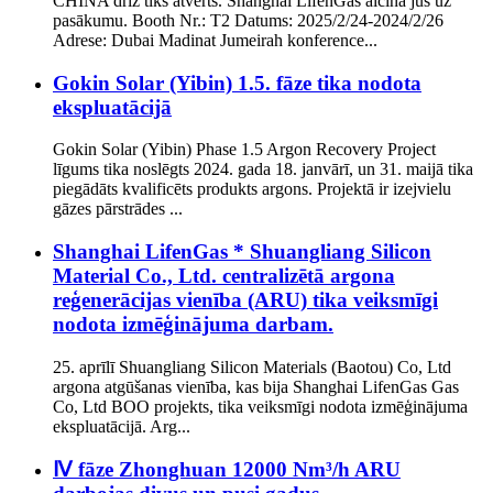
CHINA drīz tiks atvērts. Shanghai LifenGas aicina jūs uz
pasākumu. Booth Nr.: T2 Datums: 2025/2/24-2024/2/26
Adrese: Dubai Madinat Jumeirah konference...
Gokin Solar (Yibin) 1.5. fāze tika nodota
ekspluatācijā
Gokin Solar (Yibin) Phase 1.5 Argon Recovery Project
līgums tika noslēgts 2024. gada 18. janvārī, un 31. maijā tika
piegādāts kvalificēts produkts argons. Projektā ir izejvielu
gāzes pārstrādes ...
Shanghai LifenGas * Shuangliang Silicon
Material Co., Ltd. centralizētā argona
reģenerācijas vienība (ARU) tika veiksmīgi
nodota izmēģinājuma darbam.
25. aprīlī Shuangliang Silicon Materials (Baotou) Co, Ltd
argona atgūšanas vienība, kas bija Shanghai LifenGas Gas
Co, Ltd BOO projekts, tika veiksmīgi nodota izmēģinājuma
ekspluatācijā. Arg...
Ⅳ fāze Zhonghuan 12000 Nm³/h ARU