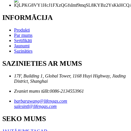
INFORMĀCIJA
Produkti
Par mums
Sertifikāti
Jaunumi
Sazināties
SAZINIETIES AR MUMS
17F, Building 1, Global Tower, 1168 Huyi Highway, Jiading
District, Shanghai
Zvaniet mums tūlīt:
0086-2134553961
barbarawang@lifengas.com
salesintl@lifengas.com
SEKO MUMS