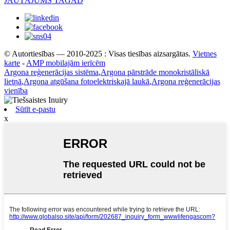
JAUTĀJUMS TAGAD
© Autortiesības — 2010-2025 : Visas tiesības aizsargātas.
Vietnes
karte
-
AMP mobilajām ierīcēm
Argona reģenerācijas sistēma
,
Argona pārstrāde monokristāliskā
lietņā
,
Argona atgūšana fotoelektriskajā laukā
,
Argona reģenerācijas
vienība
Sūtīt e-pastu
x