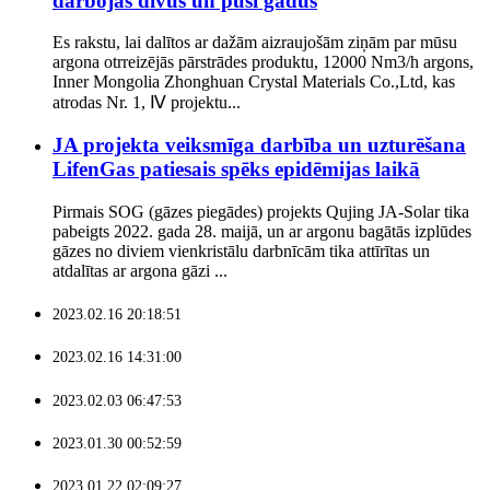
darbojas divus un pusi gadus
Es rakstu, lai dalītos ar dažām aizraujošām ziņām par mūsu
argona otrreizējās pārstrādes produktu, 12000 Nm3/h argons,
Inner Mongolia Zhonghuan Crystal Materials Co.,Ltd, kas
atrodas Nr. 1, Ⅳ projektu...
JA projekta veiksmīga darbība un uzturēšana
LifenGas patiesais spēks epidēmijas laikā
Pirmais SOG (gāzes piegādes) projekts Qujing JA-Solar tika
pabeigts 2022. gada 28. maijā, un ar argonu bagātās izplūdes
gāzes no diviem vienkristālu darbnīcām tika attīrītas un
atdalītas ar argona gāzi ...
2023.02.16 20:18:51
2023.02.16 14:31:00
2023.02.03 06:47:53
2023.01.30 00:52:59
2023.01.22 02:09:27