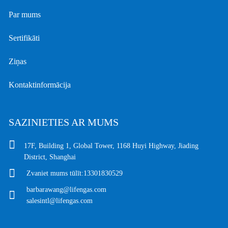
Par mums
Sertifikāti
Ziņas
Kontaktinformācija
SAZINIETIES AR MUMS
17F, Building 1, Global Tower, 1168 Huyi Highway, Jiading
District, Shanghai
Zvaniet mums tūlīt:
13301830529
barbarawang@lifengas.com
salesintl@lifengas.com