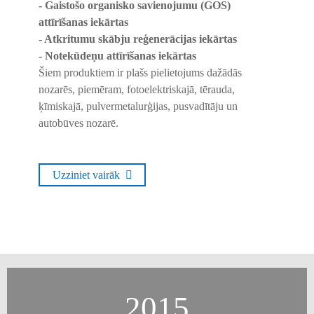
- Gaistošo organisko savienojumu (GOS)
attīrīšanas iekārtas
- Atkritumu skābju reģenerācijas iekārtas
- Notekūdeņu attīrīšanas iekārtas
Šiem produktiem ir plašs pielietojums dažādās
nozarēs, piemēram, fotoelektriskajā, tērauda, ​​
ķīmiskajā, pulvermetalurģijas, pusvadītāju un
autobūves nozarē.
Uzziniet vairāk
2015