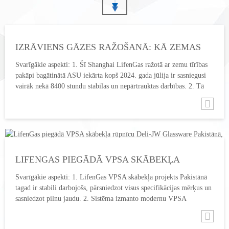
NOTEKŪDEŅU NOVADĪŠANA
PĒC TAM APSTRĀDĀTAIS
ATBILST ATTIECĪGAJIEM
GAISS NONĀK AUKSTUMA
VALSTS STANDARTIEM,
KAMERĀ, KUR TAS TIEK
SAMAZINOT NOTEKŪDEŅU
ATDZESĒTS LĪDZ
IZRĀVIENS GĀZES RAŽOŠANĀ: KĀ ZEMAS
IZMAKSAS PAR VAIRĀK NEKĀ
SAŠĶIDRINĀŠANAS
60%. • DIVU KOLONNU
TĪRĪBAS PAKĀPES AR SKĀBEKLI
TEMPERATŪRAI CAUR
Svarīgākie aspekti: 1. Šī Shanghai LifenGas ražotā ar zemu tīrības
ATMOSFĒRAS SPIEDIENA
PLĀKŠŅU SILTUMMAINI,
BAGĀTINĀTS ASU REVOLUCIONIZĒ
pakāpi bagātinātā ASU iekārta kopš 2024. gada jūlija ir sasniegusi
NEPĀRTRAUKTAS
PIRMS NONĀK APAKŠĒJĀS
vairāk nekā 8400 stundu stabilas un nepārtrauktas darbības. 2. Tā
ILGTSPĒJĪGU RŪPNIECĪBU?
DESTILĀCIJAS TEHNOLOĢIJA
KOLONNAS APAKŠĀ.
uztur skābekļa tīrības līmeni no 80% līdz 90% ar augstu uzticamību.
MAKSIMĀLI PALIELINA
ŠĶIDRAIS GAISS APAKŠĀ IR
3. Tā samazina sad...
FLUORŪDEŅRAŽSKĀBES
SUPER...
ATGŪŠANU, ATDALOT...
LIFENGAS PIEGĀDĀ VPSA SKĀBEKĻA
RŪPNĪCU DELI-JW GLASSWARE PAKISTĀNĀ,
Svarīgākie aspekti: 1. LifenGas VPSA skābekļa projekts Pakistānā
VEICINOT EFEKTIVITĀTI UN ILGTSPĒJĪGU
tagad ir stabili darbojošs, pārsniedzot visus specifikācijas mērķus un
sasniedzot pilnu jaudu. 2. Sistēma izmanto modernu VPSA
IZAUGSMI
tehnoloģiju, kas pielāgota stikla krāsnīm, piedāvājot augstu
efektivitāti, stabilitāti un...