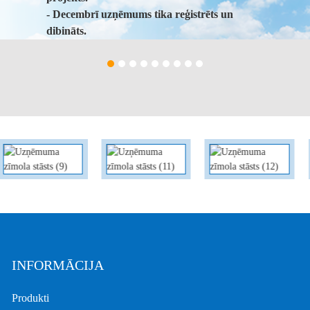
- Decembrī uzņēmums tika reģistrēts un
dibināts.
- Inerto gāzu ieguves tehnoloģijas izstrāde.
INFORMĀCIJA
Produkti