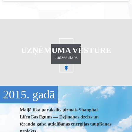
UZŅĒMUMA VĒSTURE
Jūdzes stabs
2015. gadā
Maijā tika parakstīts pirmais Shanghai
LifenGas līgums — Dzjinaņas dzelzs un
tērauda gaisa atdalīšanas enerģijas taupīšanas
projekts.