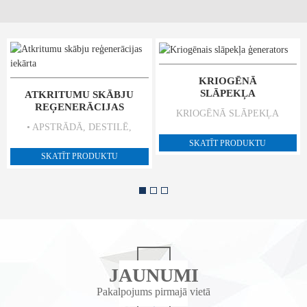
KRIOGĒNĀ
SLĀPEKĻA
ATKRITUMU SKĀBJU
ĢENERATORS...
REĢENERĀCIJAS
KRIOGĒNĀ SLĀPEKĻA
IEKĀRTA
• APSTRĀDĀ, DESTILĒ,
ĢENERATORĀ (PIEMĒRAM,
ATDALA UN PĀRSTRĀDĀ
IZMANTOJOT DIVU KOLONNU
SKATĪT PRODUKTU
LIELUS APJOMUS KLIENTA
SISTĒMU) GAISS VISPIRMS
SKATĪT PRODUKTU
AUGŠUPĒJĀS DARBĪBĀS
TIEK IESŪKTS, IZMANTOJOT
RADUŠOS SKĀBJU
VIRKNI FILTRĒŠANAS,
ATKRITUMU, SAMAZINOT
SASPIEŠANAS, IEPRIEKŠĒJAS
RAŽOŠANAS IZMAKSAS. •
DZESĒŠANAS UN
PAREIZI ATTĪRA ATLIKUŠOS
ATTĪRĪŠANAS PROCESU.
NOTEKŪDEŅUS UN CIETOS
IEPRIEKŠĒJAS DZESĒŠANAS
ATLIKUMUS, SASNIEDZOT
UN ATTĪRĪŠANAS LAIKĀ NO
JAUNUMI
ŪDENS ATGŪŠANAS
GAISA TIEK ATDALĪTS
RĀDĪTĀJUS, KAS PĀRSNIEDZ
MITRUMS, OGLEKĻA
Pakalpojums pirmajā vietā
75%. • NODROŠINA, KA
DIOKSĪDS UN OGĻŪDEŅRAŽI.