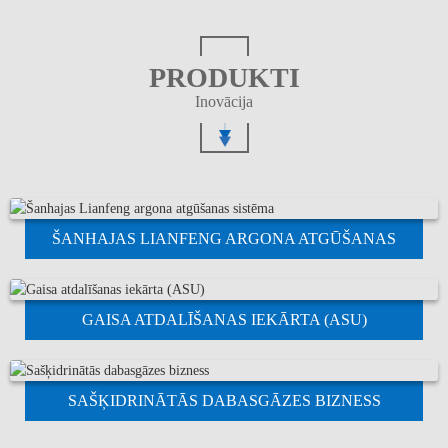
PRODUKTI
Inovācija
ŠANHAJAS LIANFENG ARGONA ATGŪŠANAS
SISTĒMA
GAISA ATDALĪŠANAS IEKĀRTA (ASU)
SAŠĶIDRINĀTĀS DABASGĀZES BIZNESS