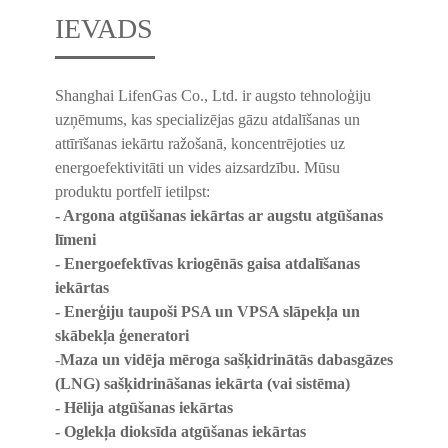
IEVADS
Shanghai LifenGas Co., Ltd. ir augsto tehnoloģiju
uzņēmums, kas specializējas gāzu atdalīšanas un
attīrīšanas iekārtu ražošanā, koncentrējoties uz
energoefektivitāti un vides aizsardzību. Mūsu
produktu portfelī ietilpst:
- Argona atgūšanas iekārtas ar augstu atgūšanas
līmeni
- Energoefektīvas kriogēnās gaisa atdalīšanas
iekārtas
- Enerģiju taupoši PSA un VPSA slāpekļa un
skābekļa ģeneratori
-
Maza un vidēja mēroga sašķidrinātās dabasgāzes
(LNG) sašķidrināšanas iekārta (vai sistēma)
- Hēlija atgūšanas iekārtas
- Oglekļa dioksīda atgūšanas iekārtas