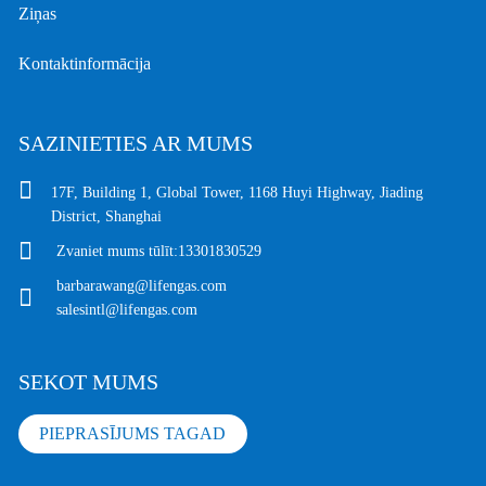
Ziņas
Kontaktinformācija
SAZINIETIES AR MUMS
17F, Building 1, Global Tower, 1168 Huyi Highway, Jiading
District, Shanghai
Zvaniet mums tūlīt:
13301830529
barbarawang@lifengas.com
salesintl@lifengas.com
SEKOT MUMS
PIEPRASĪJUMS TAGAD