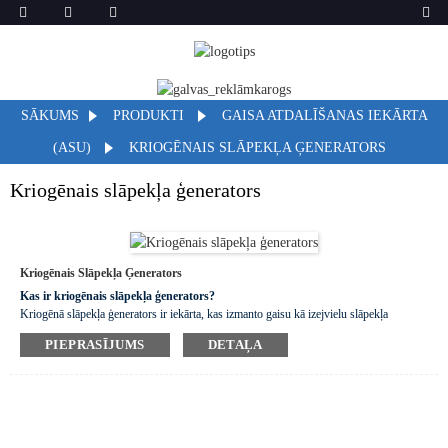
SĀKUMS
PRODUKTI
GAISA ATDALĪŠANAS IEKĀRTA
(ASU)
KRIOGĒNAIS SLĀPEKĻA ĢENERATORS
Kriogēnais slāpekļa ģenerators
Kriogēnais Slāpekļa Ģenerators
Kas ir kriogēnais slāpekļa ģenerators?
Kriogēnā slāpekļa ģenerators ir iekārta, kas izmanto gaisu kā izejvielu slāpekļa
ražošanai, izmantojot virkni procesu: gaisa filtrēšanu, saspiešanu, iepriekšēju
PIEPRASĪJUMS
DETAĻA
atdzesēšanu, attīrīšanu, kriogēnu siltumapmaiņu un frakcionēšanu. Ģeneratora
specifikācijas ir pielāgotas atbilstoši lietotāja īpašajām spiediena un plūsmas prasībām
slāpekļa produktiem.