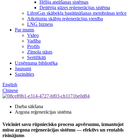
Hēlija atgūšanas sistēmas
Deitērija gāzes reģenerācijas sistēma
LifenGas skābekļa bagātināšanas membrānas ierīce
Atkritumu skābju reģenerācijas vienība
LNG bizness
Par mums
Video
Vadība
Profils
Zīmola stāsts
Sertifikāti
Uzņēmuma bibliotēka
Jaunumi
Sazināties
English
Chinese
Darba sākšana
Argona reģenerācijas sistēma
Veiciniet savu rūpniecisko procesu apvērsumu, izmantojot
mūsu argona reģenerācijas sistēmu — efektīvs un rentabls
risinājums