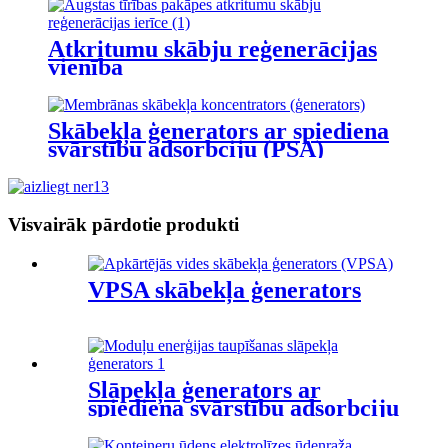
Atkritumu skābju reģenerācijas
vienība
Skābekļa ģenerators ar spiediena
svārstību adsorbciju (PSA)
Visvairāk pārdotie produkti
VPSA skābekļa ģenerators
Slāpekļa ģenerators ar
spiediena svārstību adsorbciju
(PSA)