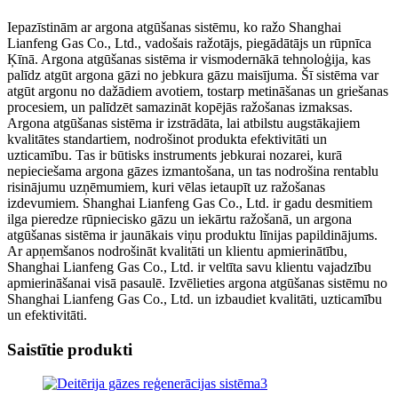
Iepazīstinām ar argona atgūšanas sistēmu, ko ražo Shanghai
Lianfeng Gas Co., Ltd., vadošais ražotājs, piegādātājs un rūpnīca
Ķīnā. Argona atgūšanas sistēma ir vismodernākā tehnoloģija, kas
palīdz atgūt argona gāzi no jebkura gāzu maisījuma. Šī sistēma var
atgūt argonu no dažādiem avotiem, tostarp metināšanas un griešanas
procesiem, un palīdzēt samazināt kopējās ražošanas izmaksas.
Argona atgūšanas sistēma ir izstrādāta, lai atbilstu augstākajiem
kvalitātes standartiem, nodrošinot produkta efektivitāti un
uzticamību. Tas ir būtisks instruments jebkurai nozarei, kurā
nepieciešama argona gāzes izmantošana, un tas nodrošina rentablu
risinājumu uzņēmumiem, kuri vēlas ietaupīt uz ražošanas
izdevumiem. Shanghai Lianfeng Gas Co., Ltd. ir gadu desmitiem
ilga pieredze rūpniecisko gāzu un iekārtu ražošanā, un argona
atgūšanas sistēma ir jaunākais viņu produktu līnijas papildinājums.
Ar apņemšanos nodrošināt kvalitāti un klientu apmierinātību,
Shanghai Lianfeng Gas Co., Ltd. ir veltīta savu klientu vajadzību
apmierināšanai visā pasaulē. Izvēlieties argona atgūšanas sistēmu no
Shanghai Lianfeng Gas Co., Ltd. un izbaudiet kvalitāti, uzticamību
un efektivitāti.
Saistītie produkti