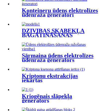
Konteineru ūdens elektrolīzes
ūdeņraža ģeneratori
DZĪVĪBAS SKĀBEKĻA
BAGĀTINĀŠANAS
MEMBRANAS
ĢENERATORS
Sārmaina ūdens elektrolīzes
ūdeņraža ģenerators
Kriptonu ekstrakcijas
iekārtas
Kriogēnais slāpekļa
ģenerators