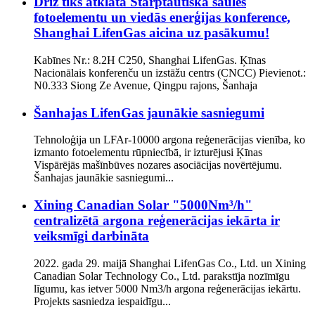
Drīz tiks atklāta Starptautiskā saules
fotoelementu un viedās enerģijas konference,
Shanghai LifenGas aicina uz pasākumu!
Kabīnes Nr.: 8.2H C250, Shanghai LifenGas. Ķīnas
Nacionālais konferenču un izstāžu centrs (CNCC) Pievienot.:
N0.333 Siong Ze Avenue, Qingpu rajons, Šanhaja
Šanhajas LifenGas jaunākie sasniegumi
Tehnoloģija un LFAr-10000 argona reģenerācijas vienība, ko
izmanto fotoelementu rūpniecībā, ir izturējusi Ķīnas
Vispārējās mašīnbūves nozares asociācijas novērtējumu.
Šanhajas jaunākie sasniegumi...
Xining Canadian Solar "5000Nm³/h"
centralizētā argona reģenerācijas iekārta ir
veiksmīgi darbināta
2022. gada 29. maijā Shanghai LifenGas Co., Ltd. un Xining
Canadian Solar Technology Co., Ltd. parakstīja nozīmīgu
līgumu, kas ietver 5000 Nm3/h argona reģenerācijas iekārtu.
Projekts sasniedza iespaidīgu...