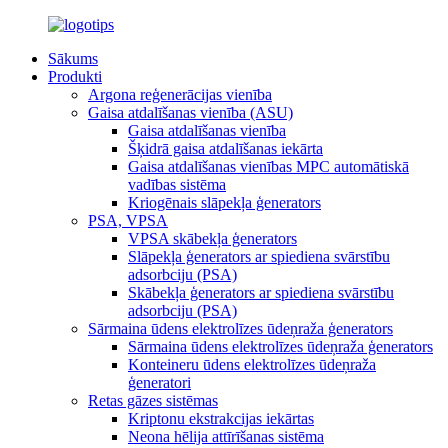
Sākums
Produkti
Argona reģenerācijas vienība
Gaisa atdalīšanas vienība (ASU)
Gaisa atdalīšanas vienība
Šķidrā gaisa atdalīšanas iekārta
Gaisa atdalīšanas vienības MPC automātiskā
vadības sistēma
Kriogēnais slāpekļa ģenerators
PSA, VPSA
VPSA skābekļa ģenerators
Slāpekļa ģenerators ar spiediena svārstību
adsorbciju (PSA)
Skābekļa ģenerators ar spiediena svārstību
adsorbciju (PSA)
Sārmaina ūdens elektrolīzes ūdeņraža ģenerators
Sārmaina ūdens elektrolīzes ūdeņraža ģenerators
Konteineru ūdens elektrolīzes ūdeņraža
ģeneratori
Retas gāzes sistēmas
Kriptonu ekstrakcijas iekārtas
Neona hēlija attīrīšanas sistēma