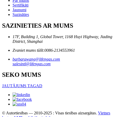
Par mums
Sertifikāti
Jaunumi
Sazināties
SAZINIETIES AR MUMS
17F, Building 1, Global Tower, 1168 Huyi Highway, Jiading
District, Shanghai
Zvaniet mums tūlīt:
0086-2134553961
barbarawang@lifengas.com
salesintl@lifengas.com
SEKO MUMS
JAUTĀJUMS TAGAD
© Autortiesības — 2010-2025 : Visas tiesības aizsargātas.
Vietnes