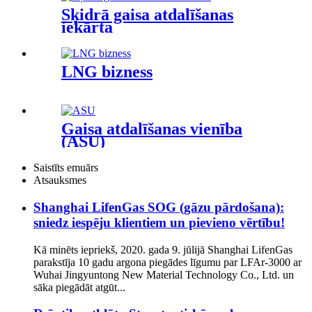
Šķidrā gaisa atdalīšanas
iekārta
LNG bizness
Gaisa atdalīšanas vienība
(ASU)
Saistīts emuārs
Atsauksmes
Shanghai LifenGas SOG (gāzu pārdošana):
sniedz iespēju klientiem un pievieno vērtību!
Kā minēts iepriekš, 2020. gada 9. jūlijā Shanghai LifenGas
parakstīja 10 gadu argona piegādes līgumu par LFAr-3000 ar
Wuhai Jingyuntong New Material Technology Co., Ltd. un
sāka piegādāt atgūt...