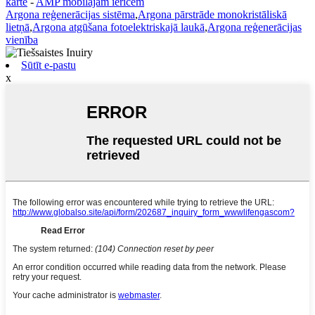
karte
-
AMP mobilajām ierīcēm
Argona reģenerācijas sistēma
,
Argona pārstrāde monokristāliskā
lietņā
,
Argona atgūšana fotoelektriskajā laukā
,
Argona reģenerācijas
vienība
Sūtīt e-pastu
x