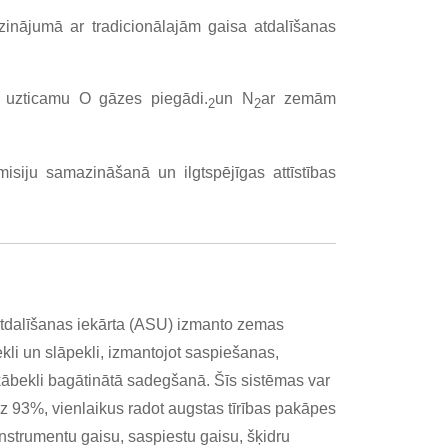
inājumā ar tradicionālajām gaisa atdalīšanas
n uzticamu O gāzes piegādi.
un N
ar zemām
2
2
emisiju samazināšanā un ilgtspējīgas attīstības
atdalīšanas iekārta (ASU) izmanto zemas
kli un slāpekli, izmantojot saspiešanas,
 skābekli bagātinātā sadegšanā. Šīs sistēmas var
dz 93%, vienlaikus radot augstas tīrības pakāpes
instrumentu gaisu, saspiestu gaisu, šķidru