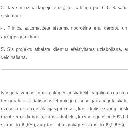
3. Tas samazina kopējo enerģijas patēriņu par 6–8 % salīdz
sistēmām.
4. Pilnībā automatizētā sistēma nodrošina ērtu darbību u
apkopes prasībām.
5. Šis projekts atbalsta klientus efektivitātes uzlabošanā, 
veicināšanā.
Kriogēnā zemas tīrības pakāpes ar skābekli bagātināta gaisa 
temperatūras atdalīšanas tehnoloģiju, lai no gaisa iegūtu skābe
dzesēšanas un destilācijas procesus, kas ir kritiski svarīgi ar
ražot zemas tīrības pakāpes skābekli, ko var regulēt no 80% lī
skābekli (99,6%), augstas tīrības pakāpes slāpekli (99,999%), 