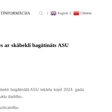
TINFORMĀCIJA
English
Chinese
OŠANĀ: KĀ ZEMAS
ASU REVOLUCIONIZĒ
es ar skābekli bagātināts ASU
ābekli bagātinātā ASU iekārta kopš 2024. gada
uktu darbību.
uzticamību.