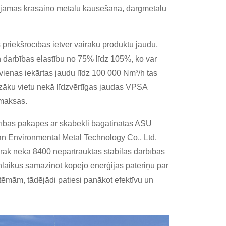
ietojamas krāsaino metālu kausēšanā, dārgmetālu
priekšrocības ietver vairāku produktu jaudu,
 darbības elastību no 75% līdz 105%, ko var
vienas iekārtas jaudu līdz 100 000 Nm³/h tas
āku vietu nekā līdzvērtīgas jaudas VPSA
zmaksas.
tīrības pakāpes ar skābekli bagātinātas ASU
an Environmental Metal Technology Co., Ltd.
irāk nekā 8400 nepārtrauktas stabilas darbības
enlaikus samazinot kopējo enerģijas patēriņu par
ēmām, tādējādi patiesi panākot efektīvu un