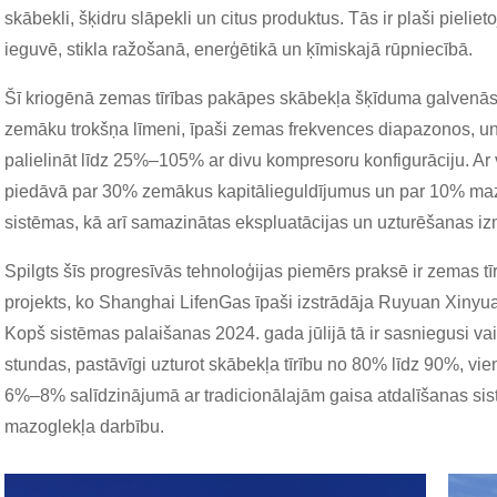
skābekli, šķidru slāpekli un citus produktus. Tās ir plaši piel
ieguvē, stikla ražošanā, enerģētikā un ķīmiskajā rūpniecībā.
Šī kriogēnā zemas tīrības pakāpes skābekļa šķīduma galvenās 
zemāku trokšņa līmeni, īpaši zemas frekvences diapazonos, un
palielināt līdz 25%–105% ar divu kompresoru konfigurāciju. Ar 
piedāvā par 30% zemākus kapitālieguldījumus un par 10% maz
sistēmas, kā arī samazinātas ekspluatācijas un uzturēšanas i
Spilgts šīs progresīvās tehnoloģijas piemērs praksē ir zemas 
projekts, ko Shanghai LifenGas īpaši izstrādāja Ruyuan Xinyu
Kopš sistēmas palaišanas 2024. gada jūlijā tā ir sasniegusi va
stundas, pastāvīgi uzturot skābekļa tīrību no 80% līdz 90%, vi
6%–8% salīdzinājumā ar tradicionālajām gaisa atdalīšanas sist
mazoglekļa darbību.