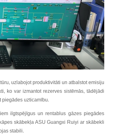
ru, uzlabojot produktivitāti un atbalstot emisiju
ti, ko var izmantot rezerves sistēmās, tādējādi
t piegādes uzticamību.
tiem ilgtspējīgus un rentablus gāzes piegādes
akāpes skābekļa ASU Guangxi Ruiyi ar skābekli
as stabili.