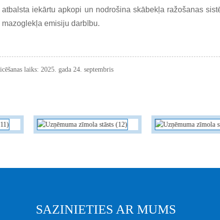
atbalsta iekārtu apkopi un nodrošina skābekļa ražošanas sistē
mazoglekļa emisiju darbību.
icēšanas laiks: 2025. gada 24. septembris
SAZINIETIES AR MUMS