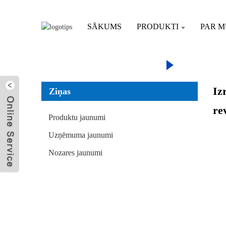
SĀKUMS
PRODUKTI
PAR 
SĀKUMS
ZIŅA
TĪRĪBAS PAKĀPES
Iz
Ziņas
Sūtīt e-pastu
re
Produktu jaunumi
Uzņēmuma jaunumi
Nozares jaunumi