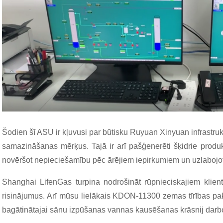
Šodien šī ASU ir kļuvusi par būtisku Ruyuan Xinyuan infrastruktū
samazināšanas mērķus. Tajā ir arī pašģenerēti šķidrie produk
novēršot nepieciešamību pēc ārējiem iepirkumiem un uzlabojo
Shanghai LifenGas turpina nodrošināt rūpnieciskajiem klien
risinājumus. Arī mūsu lielākais KDON-11300 zemas tīrības p
bagātinātajai sānu izpūšanas vannas kausēšanas krāsnij darboj