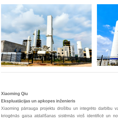
Xiaoming Qiu
Ekspluatācijas un apkopes inženieris
Xiaoming pārrauga projektu drošību un integrēto darbību va
kriogēnās gaisa atdalīšanas sistēmās viņš identificē un no