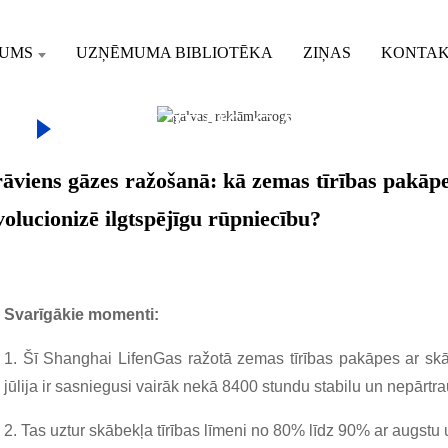
MUMS
UZŅĒMUMA BIBLIOTĒKA
ZIŅAS
KONTAK
S
IZRĀVIENS GĀZES RAŽ
 AR SKĀBEKLI BAGĀTINĀTS 
rāviens gāzes ražošanā: kā zemas tīrības pakāp
ILGTSPĒJĪGU RŪPNIECĪBU?
volucionizē ilgtspējīgu rūpniecību?
Svarīgākie momenti:
1. Šī Shanghai LifenGas ražotā zemas tīrības pakāpes ar sk
jūlija ir sasniegusi vairāk nekā 8400 stundu stabilu un nepārtra
2. Tas uztur skābekļa tīrības līmeni no 80% līdz 90% ar augstu 