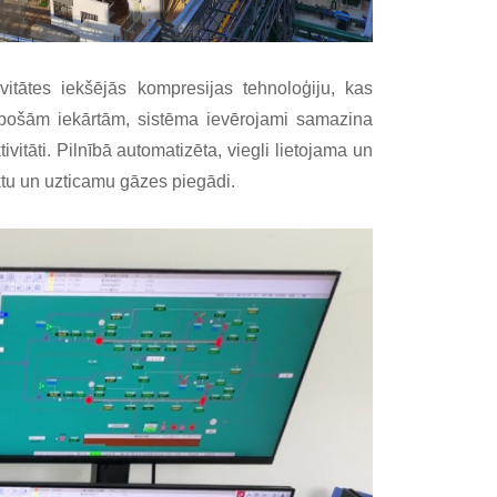
itātes iekšējās kompresijas tehnoloģiju, kas
upošām iekārtām, sistēma ievērojami samazina
itāti. Pilnībā automatizēta, viegli lietojama un
tu un uzticamu gāzes piegādi.