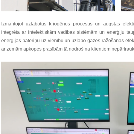
Izmantojot uzlabotus kriogēnos procesus un augstas efektiv
integrēta ar intelektiskām vadības sistēmām un enerģiju ta
enerģijas patēriņu uz vienību un uzlabo gāzes ražošanas efektiv
ar zemām apkopes prasībām tā nodrošina klientiem nepārtrauk