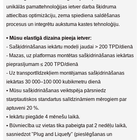
unikālās pamattehnoloģijas ietver darba šķidruma
attiecības optimizāciju, zema spiediena saldēšanas
procesus un integrētu aukstuma kastes tehnoloģiju.
• Mūsu elastīgā dizaina pieeja ietver:
- Sašķidrināšanas iekārtu modeļi jaudai > 200 TPD/dienā
- Mazas, uz platformas montētas sašķidrināšanas iekārtas
pieprasījumam ≤ 200 TPD/dienā
- Uz transportlīdzekļiem montējamas sašķidrināšanas
iekārtas 30 000–100 000 kubikmetru dienā
• Mūsu sašķidrināšanas veiktspēja pārsniedz
starptautiskos standartus salīdzināmiem mērogiem par
aptuveni 20 %.
• Iekārtu piegāde 4 mēnešu laikā.
• Būvniecība uz vietas tika pabeigta pat 2 nedēļu laikā,
sasniedzot "Plug and Liquefy" (pieslēgšanas un