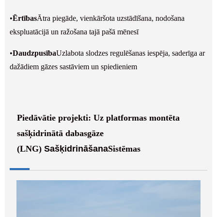
•
Ērtības
Ātra piegāde, vienkāršota uzstādīšana, nodošana
ekspluatācijā un ražošana tajā pašā mēnesī
•
Daudzpusība
Uzlabota slodzes regulēšanas iespēja, saderīga ar
dažādiem gāzes sastāviem un spiedieniem
Piedāvātie projekti: Uz platformas montēta
sašķidrinātā dabasgāze
(LNG)
Sašķidrināšana
Sistēmas