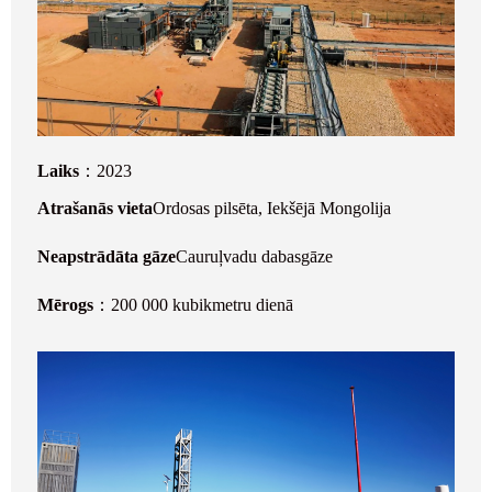
Laiks
：2023
Atrašanās vieta
Ordosas pilsēta, Iekšējā Mongolija
Neapstrādāta gāze
Cauruļvadu dabasgāze
Mērogs
：200 000 kubikmetru dienā