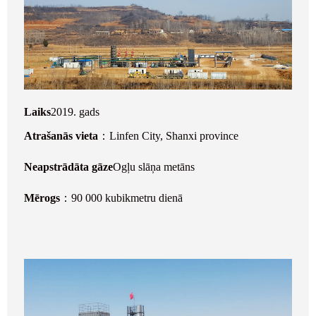
Laiks
2019. gads
Atrašanās vieta
：Linfen City, Shanxi province
Neapstrādāta gāze
Ogļu slāņa metāns
Mērogs
：90 000 kubikmetru dienā