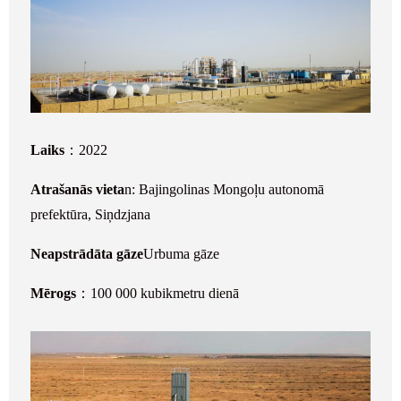
Laiks
：2022
Atrašanās vieta
n: Bajingolinas Mongoļu autonomā
prefektūra, Siņdzjana
Neapstrādāta gāze
Urbuma gāze
Mērogs
：100 000 kubikmetru dienā