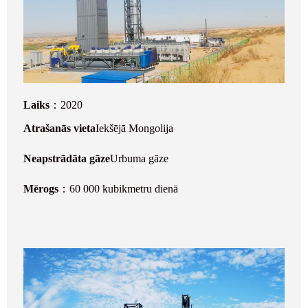
Laiks
：2020
Atrašanās vieta
Iekšējā Mongolija
Neapstrādāta gāze
Urbuma gāze
Mērogs
：60 000 kubikmetru dienā