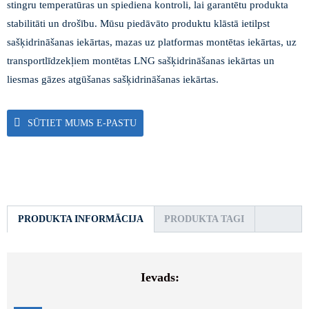
stingru temperatūras un spiediena kontroli, lai garantētu produkta
stabilitāti un drošību. Mūsu piedāvāto produktu klāstā ietilpst
sašķidrināšanas iekārtas, mazas uz platformas montētas iekārtas, uz
transportlīdzekļiem montētas LNG sašķidrināšanas iekārtas un
liesmas gāzes atgūšanas sašķidrināšanas iekārtas.
SŪTIET MUMS E-PASTU
PRODUKTA INFORMĀCIJA
PRODUKTA TAGI
Ievads: