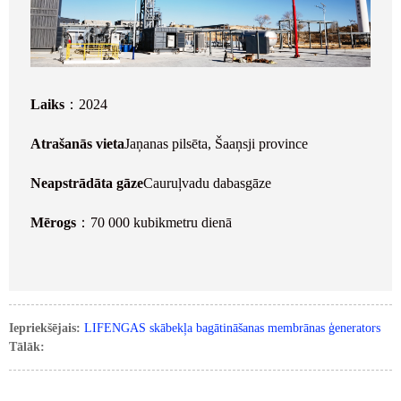
Laiks
：2024
Atrašanās vieta
Jaņanas pilsēta, Šaaņsji province
Neapstrādāta gāze
Cauruļvadu dabasgāze
Mērogs
：70 000 kubikmetru dienā
Iepriekšējais:
LIFENGAS skābekļa bagātināšanas membrānas ģenerators
Tālāk: