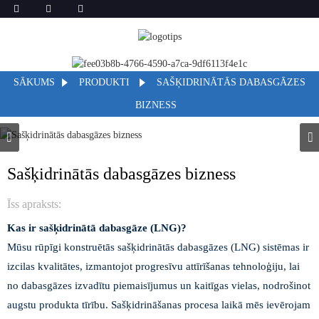
SĀKUMS
PRODUKTI
SAŠĶIDRINĀTĀS DABASGĀZES
BIZNESS
Sašķidrinātās dabasgāzes bizness
Īss apraksts:
Kas ir sašķidrinātā dabasgāze (LNG)?
Mūsu rūpīgi konstruētās sašķidrinātās dabasgāzes (LNG) sistēmas ir
izcilas kvalitātes, izmantojot progresīvu attīrīšanas tehnoloģiju, lai
no dabasgāzes izvadītu piemaisījumus un kaitīgas vielas, nodrošinot
augstu produkta tīrību. Sašķidrināšanas procesa laikā mēs ievērojam