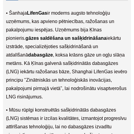
• Šanhaja
LifenGas
ir moderns augsto tehnoloģiju
uzņēmums, kas apvieno pētniecības, ražošanas un
pakalpojumu iespējas. Uzņēmums bija Ķīnas
pionieris.
gāzes saldēšana un sašķidrināšana
iekārtu
izstrāde, specializējoties sašķidrināšanā un
atdalīšanā
dabasgāze
, koksa krāsns gāze un ogļu slāņa
metāns. Kā Ķīnas galvenā sašķidrinātās dabasgāzes
(LNG) iekārtu ražošanas bāze, Shanghai LifenGas ievēro
principu "Zinātniskās un tehnoloģiskās inovācijas,
pakalpojumi pirmajā vietā", lai nodrošinātu visaptverošus
LNG risinājumus.
• Mūsu rūpīgi konstruētās sašķidrinātās dabasgāzes
(LNG) sistēmas ir izcilas kvalitātes, izmantojot progresīvu
attīrīšanas tehnoloģiju, lai no dabasgāzes izvadītu