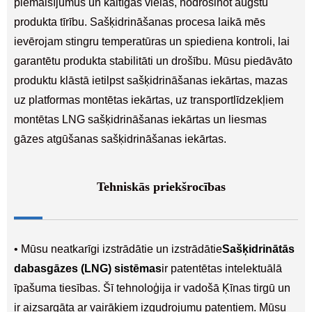
piemaisījumus un kaitīgas vielas, nodrošinot augstu
produkta tīrību. Sašķidrināšanas procesa laikā mēs
ievērojam stingru temperatūras un spiediena kontroli, lai
garantētu produkta stabilitāti un drošību. Mūsu piedāvāto
produktu klāstā ietilpst sašķidrināšanas iekārtas, mazas
uz platformas montētas iekārtas, uz transportlīdzekļiem
montētas LNG sašķidrināšanas iekārtas un liesmas
gāzes atgūšanas sašķidrināšanas iekārtas.
Tehniskās priekšrocības
• Mūsu neatkarīgi izstrādātie un izstrādātie
Sašķidrinātās
dabasgāzes (LNG) sistēmas
ir patentētas intelektuālā
īpašuma tiesības. Šī tehnoloģija ir vadošā Ķīnas tirgū un
ir aizsargāta ar vairākiem izgudrojumu patentiem. Mūsu