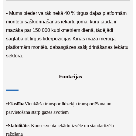
• Mums pieder vairāk nekā 40 % tirgus daļas platformām
montētu sašķidrināšanas iekārtu jomā, kuru jauda ir
mazāka par 150 000 kubikmetriem dienā, tādējādi
saglabājot tirgus līderpozīcijas Ķīnas maza mēroga
platformām montētu dabasgāzes sašķidrināšanas iekārtu
sektorā.
Funkcijas
•
Elastība
Vienkārša transportlīdzekļu transportēšana un
pārvietošana starp gāzes avotiem
•
Stabilitāte
: Konsekventa iekārtu izvēle un standartizēta
ražošana