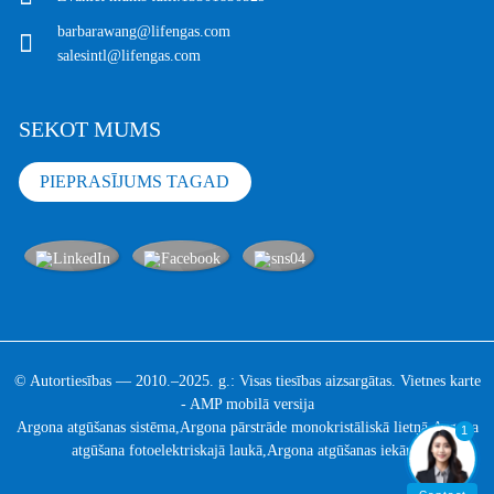
barbarawang@lifengas.com
salesintl@lifengas.com
SEKOT MUMS
PIEPRASĪJUMS TAGAD
© Autortiesības — 2010.–2025. g.: Visas tiesības aizsargātas.
Vietnes karte
-
AMP mobilā versija
Argona atgūšanas sistēma
,
Argona pārstrāde monokristāliskā lietņā
,
Argona
1
atgūšana fotoelektriskajā laukā
,
Argona atgūšanas iekārta