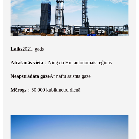
Laiks
2021. gads
Atrašanās vieta
：Ningxia Hui autonomais reģions
Neapstrādāta gāze
Ar naftu saistītā gāze
Mērogs
：50 000 kubikmetru dienā